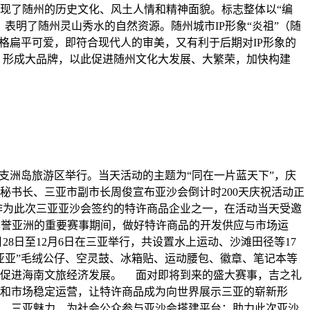
体现了随州的历史文化、风土人情和精神面貌。标志整体以“编
表明了随州灵山秀水的自然资源。随州城市IP形象“炎祖”（随
风格扁平可爱，即符合现代人的审美，又有利于后期对IP形象的
，形成大品牌，以此促进随州文化大发展、大繁荣，加快构建
亚蜈支洲岛旅游区举行。当天活动的主题为“同在一片蓝天下”，庆
秘书长、三亚市副市长周俊宣布亚沙会倒计时200天庆祝活动正
作为此次三亚亚沙会签约的特许商品企业之一，在活动当天受邀
享誉亚洲的重要赛事期间，做好特许商品的开发供应与市场运
8日至12月6日在三亚举行，共设置水上运动、沙滩田径等17
亚亚”毛绒公仔、空灵鼓、冰箱贴、运动腰包、徽章、笔记本等
、促进海南文旅经济发展。 面对即将到来的盛大赛事，吉之礼
和市场稳定运营，让特许商品成为向世界展示三亚的崭新形
、三亚魅力，为社会公众参与亚沙会搭建平台；助力此次亚沙