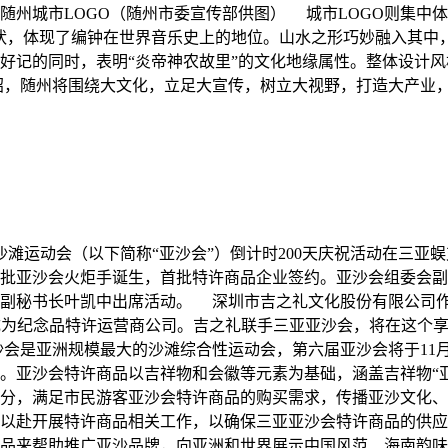
随州城市LOGO（随州市委宣传部供图） 城市LOGO则集中
状，体现了编钟在世界音乐史上的地位。山水之形巧妙融入其中，
单好记的同时，表明“炎帝神农故里”的文化地缘属性。整体设计
绍，随州将围绕大文化，立足大宣传，树立大视野，打造大产业
洲沙滩运动会（以下简称“亚沙会”）倒计时200天庆祝活动在三
批亚沙会火炬手诞生，首批特许商品企业签约。亚沙会组委会副
府副秘书长叶凯中出席活动。 深圳市吉之礼文化股份有限公司
成为纪念品特许运营商公司。吉之礼联手三亚亚沙会，将在这个
是亚洲规模最大的沙滩综合性运动会，第六届亚沙会将于11月2
。亚沙会特许商品以吉祥物和会徽等元素为基础，涵盖吉祥物“
部分，满足市民游客亚沙会特许商品的购买需求，传播亚沙文化
以赴开展特许商品相关工作，以确保三亚亚沙会特许商品的供应
品来帮助推广亚沙品牌，向亚洲和世界展示中国风范、海南韵味