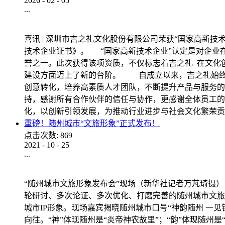
2026
-
02
-
05
...
喜讯 | 深圳市吉之礼文化股份有限公司荣获“国家高
技术企业证书》。 “国家高新技术企业”认定是对企业
誉之一。此次获得该项资质，不仅标志着吉之礼 在文化
建设方面迈上了新的台阶。 自成立以来，吉之礼始终
创意转化，培养高素质人才团队，不断提升产品与服务
持，感谢所有合作伙伴的信任与协作，更感谢全体员工的
化，以创新引领发展，为推动行业进步与社会文
重磅！随州城市“文旅形象”正式发布！
点击次数:
869
2021
-
10
-
25
...
“随州城市文旅形象发布会”现场（新华社记者万芃琦摄）
轮研讨、多次论证、多次优化、打磨完善的随州城市文旅形象
城市IP形象。现场嘉宾揭晓随州城市口号“神韵随州 一
向往。“神”体现随州是“炎帝神农故里”；“韵”体现随