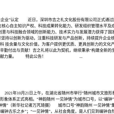
新技术企业”认定 近日，深圳市吉之礼文化股份有限公司正式通
在核心自主知识产权、科技成果转化能力、研发组织管理水平及
创意与科技融合领域的创新能力、技术实力与发展潜力获得了国
坚持以创新为驱动，注重科技研发与产品创新，持续提升企业核
的科 技含量与文化价值，为客户提供更优质、更具创新力的文
辛勤付出与贡献！吉之礼将以此为契机，继续秉承“构建全新的生
化繁荣贡献力量。 特此公告！ ...
 2021年10月21日上午，在湖北省随州市举行“随州城市文
体系正式亮相。“神韵随州 一见钟情”为城市口号，以“编钟”为
见钟情”（新华社记者万芃琦摄） 城市口号“神韵随州 一见钟情
州是“编钟古乐之乡”；“一见钟情”，从社会角度，是人们见到编