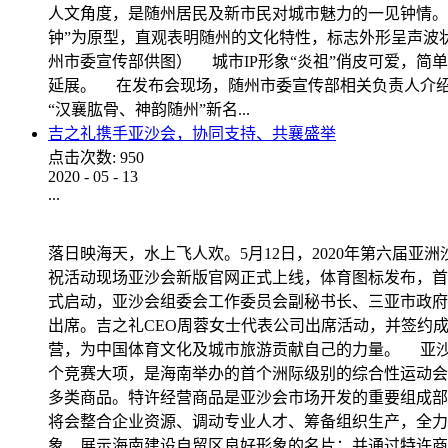
人文角度，是随州居民及新市民对城市魅力的一见钟情。
钟”为原型，直观表明随州的文化特性，标志外形呈声波
州市委宣传部供图） 城市IP形象“炎祖”俏皮可爱，简
延展。 在发布会现场，随州市委宣传部相关负责人介
“汉襄肱骨、神韵随州”新名...
吉之礼携手亚沙会，协同支持、共襄盛举
点击次数:
950
2020
-
05
-
13
...
落日映海天，水上飞人欢。5月12日，2020年第六届亚
祝活动现场亚沙会新版官网正式上线，体育图标发布，首
式启动，亚沙会组委会工作委员会副秘书长、三亚市政
出席。吉之礼CEO周蓉女士代表公司出席活动，并签约
营，为中国体育文化及城市旅游贡献自己的力量。 亚沙会
个竞赛大项，是海南举办的首个洲际级别的综合性运动会
多类商品。特许经营商品是亚沙会市场开发的重要组成
将会整合企业资源、调动专业人才、筹备组织生产，全力
象、展示海南建设自贸区良好形象的名片；并通过特许商